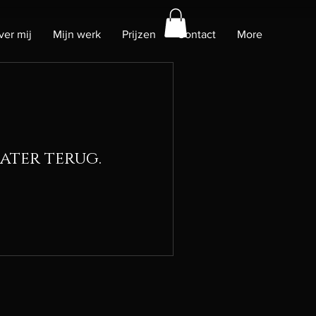
ver mij
Mijn werk
Prijzen
Contact
More
ater terug.